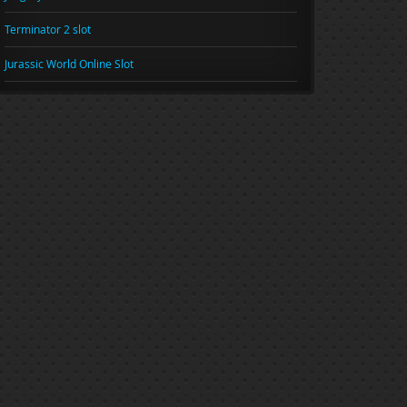
Terminator 2 slot
Jurassic World Online Slot