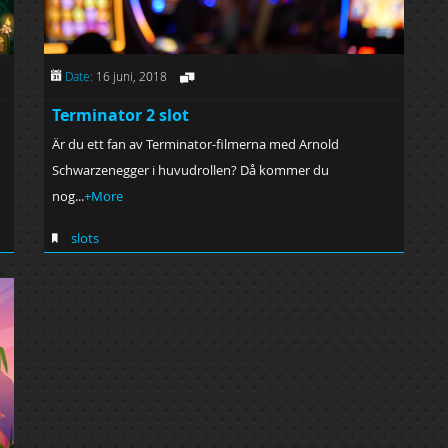
Date:
16 juni, 2018
Terminator 2 slot
Är du ett fan av Terminator-filmerna med Arnold
Schwarzenegger i huvudrollen? Då kommer du
nog...
+More
slots