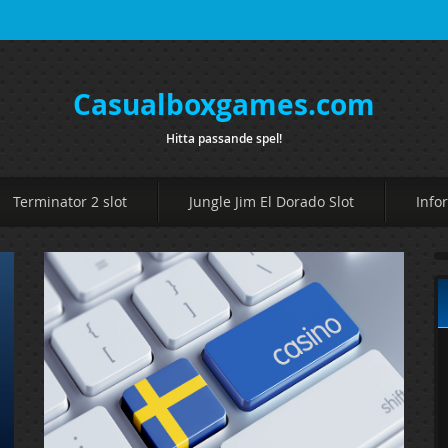
Casualboxgames.com
Hitta passande spel!
Terminator 2 slot
Jungle Jim El Dorado Slot
Info