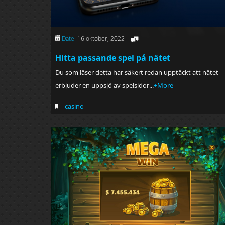
Date:
16 oktober, 2022
Hitta passande spel på nätet
Du som läser detta har säkert redan upptäckt att nätet
erbjuder en uppsjö av spelsidor...
+More
casino